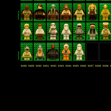
9488
,
9489
,
9490
,
9491
,
9492
,
9493
,
9494
,
9495
,
9496
,
9497
,
9498
,
9499
,