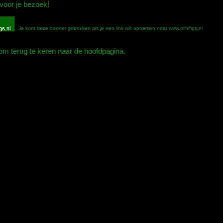
voor je bezoek!
Je kunt deze banner gebruiken als je een link wilt opnemen naar www.minifigs.nl
m terug te keren naar de hoofdpagina.