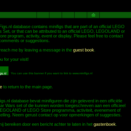
igs.nl database contains minifigs that are part of an official LEGO
s Set, or that can be attributed to an official LEGO, LEGOLAND or
e program, activity, event or display. Please feel free to contact
comments or suggestions.
reach me by leaving a message in the
guest book
.
 for your visit!
You can use this banner if you want to link to www.minifigs.nl
e
to return to the main page.
gs.nl database bevat minifiguren die zijn geleverd in een officiële
r Wars set of die kunnen worden toegeschreven aan een officieel
GOLAND of LEGO Store programma, activiteit, evenement of
telling. Neem gerust contact op voor opmerkingen of suggesties.
ij bereiken door een bericht achter te laten in het
gastenboek
.