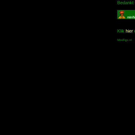
Bedankt 
Klik
hier
o
MiniFigs.nl