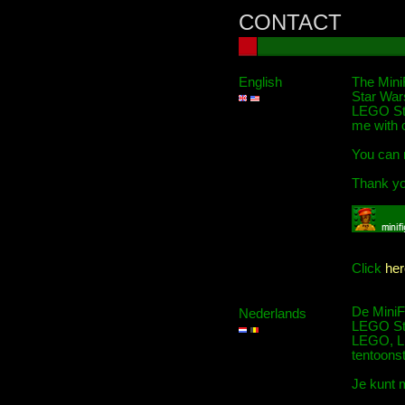
CONTACT
English
The MiniF
Star War
LEGO Stor
me with 
You can 
Thank you
Click
her
De MiniFi
Nederlands
LEGO Sta
LEGO, LE
tentoons
Je kunt m